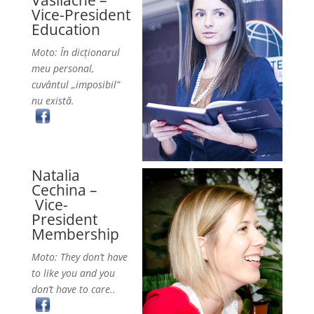
Vasilache –
Vice-President
Education
Moto: În dicţionarul
meu personal,
cuvântul „imposibil”
nu există.
Natalia
Cechina –
Vice-
President
Membership
Moto: They don’t have
to like you and you
don’t have to care..