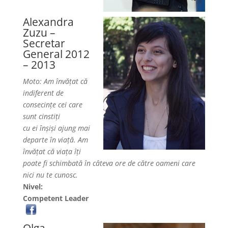
Alexandra
Zuzu –
Secretar
General 2012
– 2013
Moto: Am învățat că
indiferent de
consecințe cei care
sunt cinstiți
cu ei înșiși ajung mai
departe în viață. Am
învățat că viața îți
poate fi schimbată în câteva ore de către oameni care
nici nu te cunosc.
Nivel:
Competent Leader