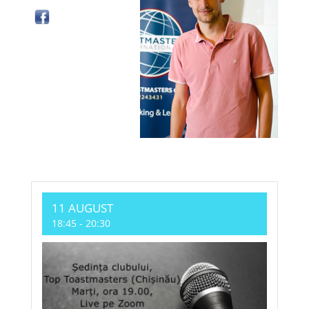
11 AUGUST
18:45
-
20:30