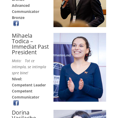
Advanced
Communicator
Bronze
Mihaela
Todica –
Immediat Past
President
Moto: Tot ce
intimpla, se intimpla
spre bine!
Nivel:
Competent Leader
Competent
Communicator
Dorina