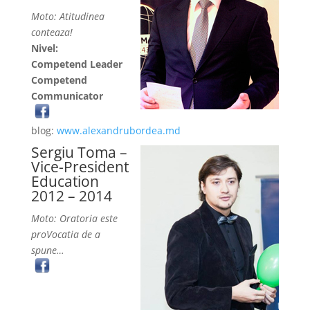
Moto: Atitudinea
conteaza!
Nivel:
Competend Leader
Competend
Communicator
blog:
www.alexandrubordea.md
Sergiu Toma –
Vice-President
Education
2012 – 2014
Moto: Oratoria este
proVocatia de a
spune…