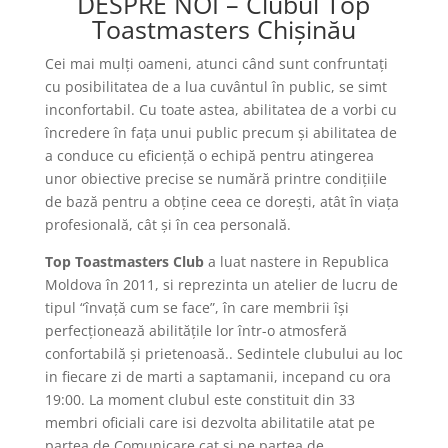
DESPRE NOI – Clubul Top
Toastmasters Chișinău
Cei mai mulţi oameni, atunci când sunt confruntaţi
cu posibilitatea de a lua cuvântul în public, se simt
inconfortabil. Cu toate astea, abilitatea de a vorbi cu
încredere în faţa unui public precum şi abilitatea de
a conduce cu eficienţă o echipă pentru atingerea
unor obiective precise se numără printre condiţiile
de bază pentru a obţine ceea ce doreşti, atât în viaţa
profesională, cât şi în cea personală.
Top Toastmasters Club
a luat nastere in Republica
Moldova în 2011, si reprezinta un atelier de lucru de
tipul “învaţă cum se face”, în care membrii îşi
perfecţionează abilităţile lor într-o atmosferă
confortabilă şi prietenoasă.. Sedintele clubului au loc
in fiecare zi de marti a saptamanii, incepand cu ora
19:00. La moment clubul este constituit din 33
membri oficiali care isi dezvolta abilitatile atat pe
partea de Comunicare cat si pe partea de