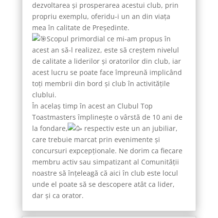
dezvoltarea și prosperarea acestui club, prin
propriu exemplu, oferidu-i un an din viața
mea în calitate de Președinte.
Scopul primordial ce mi-am propus în
acest an să-l realizez, este să creștem nivelul
de calitate a liderilor și oratorilor din club, iar
acest lucru se poate face împreună implicând
toți membrii din bord și club în activitățile
clublui.
În acelaș timp în acest an Clubul Top
Toastmasters împlinește o vârstă de 10 ani de
la fondare,
respectiv este un an jubiliar,
care trebuie marcat prin evenimente și
concursuri expcepționale. Ne dorim ca fiecare
membru activ sau simpatizant al Comunității
noastre să înțeleagă că aici în club este locul
unde el poate să se descopere atât ca lider,
dar și ca orator.