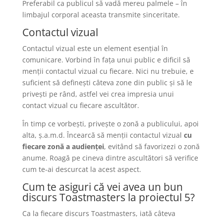
Preferabil ca publicul să vadă mereu palmele – în
limbajul corporal aceasta transmite sinceritate.
Contactul vizual
Contactul vizual este un element esențial în
comunicare. Vorbind în fața unui public e dificil să
menții contactul vizual cu fiecare. Nici nu trebuie, e
suficient să definești câteva zone din public și să le
privești pe rând, astfel vei crea impresia unui
contact vizual cu fiecare ascultător.
În timp ce vorbești, privește o zonă a publicului, apoi
alta, ș.a.m.d. Încearcă să menții contactul vizual
cu
fiecare zonă a audienței
, evitând să favorizezi o zonă
anume. Roagă pe cineva dintre ascultători să verifice
cum te-ai descurcat la acest aspect.
Cum te asiguri că vei avea un bun
discurs Toastmasters la proiectul 5?
Ca la fiecare discurs Toastmasters, iată câteva