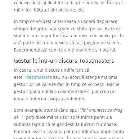
ce le vorbești și fii atent la ticurile nervoase: frecatul
mâinilor, bătutul din picioare, etc.
În timp ce vorbești alternează o ușoară deplasare
stânga-dreapta, față-spate cu statul pe loc. Evită să
stai într-un singur loc fără a te mișca de acolo, pe de
altă parte nici nu e nevoie să faci jogging pe scenă.
Experimentează cum te simți mai bine și natural.
Gesturile într-un discurs Toastmasters
În cadrul unui discurs (indiferent că
este
Toastmasters
sau nu) acordă atenție maximă
gesturilor pe care le faci în timp ce vorbești. Micile
gesturi pot amplifica cuvintele tale și pot crea un
impact puternic asupra audienței.
Spre exemplu atunci când spui “
îmi amintesc cu drag
de…
“, poți duce mâna ușor spre inimă pentru a
sublinia faptul că te gândești la lucruri frumoase.
Pumnul lovit în cealaltă palmă subliniază importanța
cuvintelor tocmai rostite. În mod similar poți adăuga