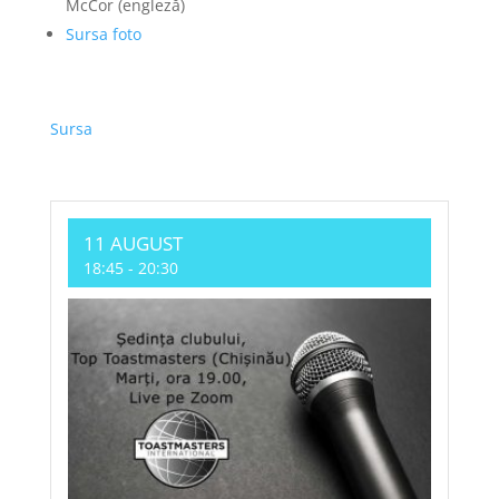
McCor (engleză)
Sursa foto
Sursa
11 AUGUST
18:45
-
20:30