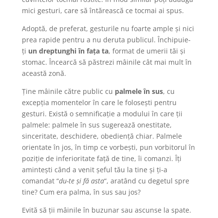
mici gesturi, care să întărească ce tocmai ai spus.
Adoptă, de preferat, gesturile nu foarte ample și nici
prea rapide pentru a nu deruta publicul. Închipuie-
ți
un dreptunghi în fața ta
, format de umerii tăi și
stomac. Încearcă să păstrezi mâinile cât mai mult în
această zonă.
Ține mâinile către public cu
palmele în sus
, cu
excepția momentelor în care le folosești pentru
gesturi. Există o semnificație a modului în care ții
palmele: palmele în sus sugerează onestitate,
sinceritate, deschidere, obediență chiar. Palmele
orientate în jos, în timp ce vorbești, pun vorbitorul în
poziție de inferioritate față de tine, îi comanzi. Îți
amintești când a venit șeful tău la tine și ți-a
comandat “
du-te și fă asta
“, aratând cu degetul spre
tine? Cum era palma, în sus sau jos?
Evită să ții mâinile în buzunar sau ascunse la spate.