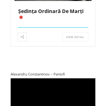
Ședința Ordinară De Marți
VIEW DETAIL
Alexandru Constantinov – Pantofi
Player
video