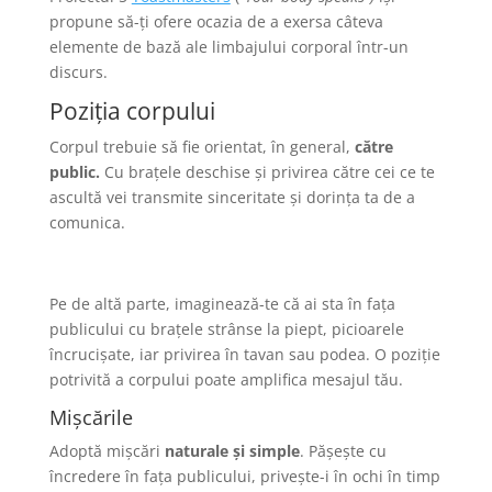
propune să-ți ofere ocazia de a exersa câteva
elemente de bază ale limbajului corporal într-un
discurs.
Poziția corpului
Corpul trebuie să fie orientat, în general,
către
public.
Cu brațele deschise și privirea către cei ce te
ascultă vei transmite sinceritate și dorința ta de a
comunica.
Pe de altă parte, imaginează-te că ai sta în fața
publicului cu brațele strânse la piept, picioarele
încrucișate, iar privirea în tavan sau podea. O poziție
potrivită a corpului poate amplifica mesajul tău.
Mișcările
Adoptă mișcări
naturale și simple
. Pășește cu
încredere în fața publicului, privește-i în ochi în timp