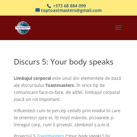
+373 68 884 099
toptoastmasters@gmail.com
Discurs 5: Your body speaks
Limbajul corporal
este unul din elementele de bază
ale discursului
Toastmasters
. În orice tip de
comunicare face-to-face, de altfel, limbajul corporal
joacă un rol important.
Influențezi cum te percep ceilalți prin modul în care
te orientezi spre ei, îți miști mâinile, picioarele și
întregul corp, cum îi privești, zâmbești ș.a.m.d.
Proiectul 5
Toastmasters
(“
Your body speaks”)
își