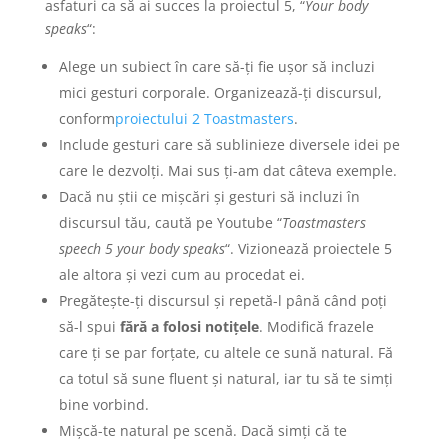
asfaturi ca să ai succes la proiectul 5, “
Your body
speaks
“:
Alege un subiect în care să-ți fie ușor să incluzi
mici gesturi corporale. Organizează-ți discursul,
conform
proiectului 2 Toastmasters
.
Include gesturi care să sublinieze diversele idei pe
care le dezvolți. Mai sus ți-am dat câteva exemple.
Dacă nu știi ce mișcări și gesturi să incluzi în
discursul tău, caută pe Youtube “
Toastmasters
speech 5 your body speaks
“. Vizionează proiectele 5
ale altora și vezi cum au procedat ei.
Pregătește-ți discursul și repetă-l până când poți
să-l spui
fără a folosi notițele
. Modifică frazele
care ți se par forțate, cu altele ce sună natural. Fă
ca totul să sune fluent și natural, iar tu să te simți
bine vorbind.
Mișcă-te natural pe scenă. Dacă simți că te