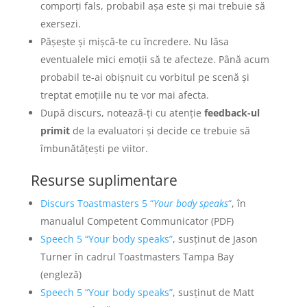
comporți fals, probabil așa este și mai trebuie să
exersezi.
Pășește și mișcă-te cu încredere. Nu lăsa
eventualele mici emoții să te afecteze. Până acum
probabil te-ai obișnuit cu vorbitul pe scenă și
treptat emoțiile nu te vor mai afecta.
După discurs, notează-ți cu atenție
feedback-ul
primit
de la evaluatori și decide ce trebuie să
îmbunătățești pe viitor.
Resurse suplimentare
Discurs Toastmasters 5 “
Your body speaks
“
, în
manualul Competent Communicator (PDF)
Speech 5 “Your body speaks”
, susținut de Jason
Turner în cadrul Toastmasters Tampa Bay
(engleză)
Speech 5 “Your body speaks”
, susținut de Matt