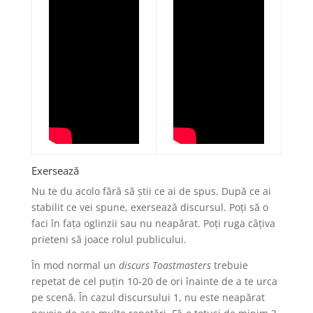
Exersează
Nu te du acolo fără să știi ce ai de spus. După ce ai
stabilit ce vei spune, exersează discursul. Poți să o
faci în fața oglinzii sau nu neapărat. Poți ruga câțiva
prieteni să joace rolul publicului.
În mod normal un
discurs Toastmasters
trebuie
repetat de cel puțin 10-20 de ori înainte de a te urca
pe scenă. În cazul discursului 1, nu este neapărat