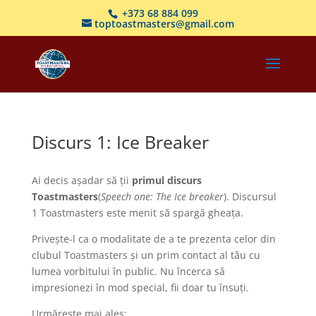
+373 68 884 099
toptoastmasters@gmail.com
Discurs 1: Ice Breaker
Ai decis așadar să ții
primul discurs
Toastmasters
(
Speech one: The Ice breaker
). Discursul
1 Toastmasters este menit să spargă gheața.
Privește-l ca o modalitate de a te prezenta celor din
clubul Toastmasters și un prim contact al tău cu
lumea vorbitului în public. Nu încerca să
impresionezi în mod special, fii doar tu însuți.
Urmărește mai ales: