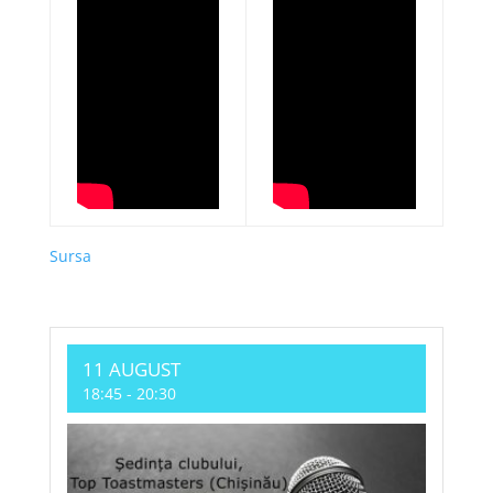
Sursa
11 AUGUST
18:45
-
20:30