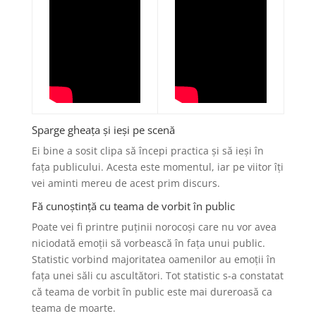
Sparge gheața și ieși pe scenă
Ei bine a sosit clipa să începi practica și să ieși în
fața publicului. Acesta este momentul, iar pe viitor îți
vei aminti mereu de acest prim discurs.
Fă cunoștință cu teama de vorbit în public
Poate vei fi printre puținii norocoși care nu vor avea
niciodată emoții să vorbească în fața unui public.
Statistic vorbind majoritatea oamenilor au emoții în
fața unei săli cu ascultători. Tot statistic s-a constatat
că teama de vorbit în public este mai dureroasă ca
teama de moarte.