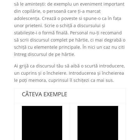
să le amintești: de exemplu un eveniment important
din copilărie, o persoană care ți-a marcat
adolescența. Crează o poveste si spune-o ca în fața
unor prieteni. Scrie o schiță a discursului și
stabilește-i o formă finală. Personal nu-ți recomand
să scrii discursul complet pe hârtie, ci mai degrabă o
schiță cu elementele principale. În nici un caz nu citi
întreg discursul de pe hârtie.
Ai grijă ca discursul tău să aibă o scurtă introducere,
un cuprins și o încheiere. Introducerea și încheierea
le poți memora, cuprinsul îl schițezi ca mai sus.
CÂTEVA EXEMPLE