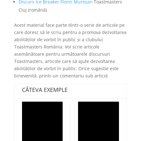
Discurs Ice Breaker Florin Mureșan
Toastmasters
Cluj (română)
Acest material face parte dintr-o serie de articole pe
care doresc să le scriu pentru a promova dezvoltarea
abilităților de vorbit în public și a clubului
Toastmasters România. Voi scrie articole
asemănătoare pentru următoarele discursuri
Toastmasters, articole care să ajute dezvoltarea
abilităților de vorbit în public. Orice sugestie este
binevenită, printr-un comentariu sub articol.
CÂTEVA EXEMPLE