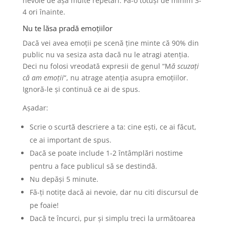
nevoie de așa multe repetări. Fă-o totuși de minim 3-
4 ori înainte.
Nu te lăsa pradă emoțiilor
Dacă vei avea emoții pe scenă ține minte că 90% din
public nu va sesiza asta dacă nu le atragi atenția.
Deci nu folosi vreodată expresii de genul “M
ă scuzați
că am emoții
“, nu atrage atenția asupra emoțiilor.
Ignoră-le și continuă ce ai de spus.
Așadar:
Scrie o scurtă descriere a ta: cine ești, ce ai făcut,
ce ai important de spus.
Dacă se poate include 1-2 întâmplări nostime
pentru a face publicul să se destindă.
Nu depăși 5 minute.
Fă-ți notițe dacă ai nevoie, dar nu citi discursul de
pe foaie!
Dacă te încurci, pur și simplu treci la următoarea