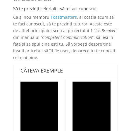
Să te prezinți celorlalți, să te faci cunoscut
Ca și nou membru
Toastmasters
, ai ocazia acum să
te faci cunoscut, să te prezinți tuturor. Acesta este
de altfel principalul scop al proiectului 1 “
Ice Breaker
”
din manualul “
Competent Communication
“: să ieși în
față și să spui cine ești tu. Să vorbești despre tine
însuți ar trebui să îți fie ușor, deoarece tu te cunoști
cel mai bine.
CÂTEVA EXEMPLE