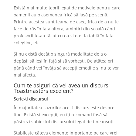
Există mai multe teorii legat de motivele pentru care
oamenii au o asemenea frică să iasă pe scenă.
Printre acestea sunt teama de eșec, frica de a nu te
face de râs în fața altora, amintiri din școală când
profesorii te-au făcut cu ou și oțet la tablă în fața
colegilor, etc.
Și nu există decât o singură modalitate de a o
depăși: să ieși în față și să vorbești. De atâtea ori
până când vei învăța să accepți emoțiile și nu te vor
mai afecta.
Cum te asiguri că vei avea un discurs
Toastmasters excelent?
Scrie-ți discursul
În majoritatea cazurilor acest discurs este despre
tine. Există și excepții, eu îți recomand însă să
păstrezi subiectul discursului legat de tine însuți.
Stabilește câteva elemente importante pe care vrei