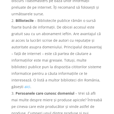
discurs Toastmasters pe baza unor informații
preluate de pe internet. Îți recomand să folosești și
următoarele surse.
Billiotecile
– Bibliotecile publice rămân o sursă
foarte bună de informații. De obicei accesul este
gratuit sau cu un abonament ieftin. Are avantajul că
ai acces la lucrări scrise de autori cu reputație și
autoritate asupra domeniului. Principalul dezavantaj
– față de internet – este că partea de căutare a
informațiilor este mai greoaie. Totuși, multe
biblioteci publice pun la dispoziția cititorilor sisteme
informatice pentru a căuta informațiile ce te
interesează. O listă a multor biblioteci din România,
găsești
aici
.
Persoanele care cunosc domeniul
– Vrei să afli
mai multe despre miere și produse apicole? Întreabă
pe cineva care este producător și vinde astfel de
produse. Cumperi unul dintre produse și pui