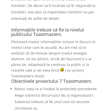
întrebări. De obicei va fi încântat să îți răspundă la
întrebări, mai ales că majoritatea clienților nu par
interesați de astfel de detalii.
Informațiile trebuie să fie la nivelul
publicului Toastmasters
Păstrează nivelul informațiilor incluse în discurs la
nivelul celor care te ascultă. Nu are rost să le
vorbești 20 de minute despre nivelul energiei
atomice. Se vor plictisi, oricât de fascinant ți s-ar
părea ție. Adaptează-te continuu la public și la
reacțiile sale și vei avea (încă
) un proiect
Toastmasters reușit.
Obiectivele proiectului 7 Toastmasters
Revezi ceea ce ai învățat la proiectele precedente.
Alege subiectul discursului tău și organizează-l.
Subiectul trebuie să fie unul care să necesite
cercetarea sa.