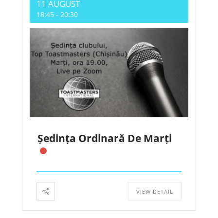
11 AUGUST
18:45
-
20:30
Ședința Ordinară De Marți
VIEW DETAIL