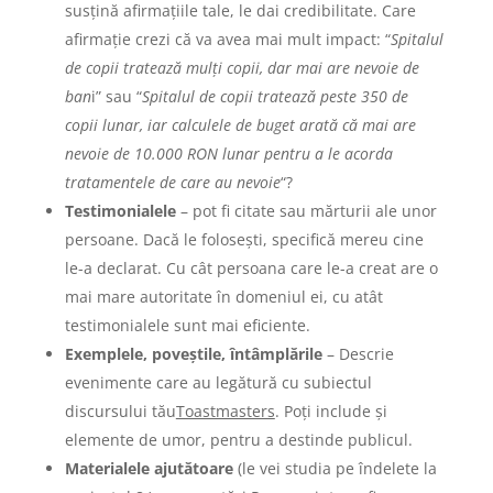
susțină afirmațiile tale, le dai credibilitate. Care
afirmație crezi că va avea mai mult impact: “
Spitalul
de copii tratează mulți copii, dar mai are nevoie de
ban
i” sau “
Spitalul de copii tratează peste 350 de
copii lunar, iar calculele de buget arată că mai are
nevoie de 10.000 RON lunar pentru a le acorda
tratamentele de care au nevoie
“?
Testimonialele
– pot fi citate sau mărturii ale unor
persoane. Dacă le folosești, specifică mereu cine
le-a declarat. Cu cât persoana care le-a creat are o
mai mare autoritate în domeniul ei, cu atât
testimonialele sunt mai eficiente.
Exemplele, poveștile, întâmplările
– Descrie
evenimente care au legătură cu subiectul
discursului tău
Toastmasters
. Poți include și
elemente de umor, pentru a destinde publicul.
Materialele ajutătoare
(le vei studia pe îndelete la