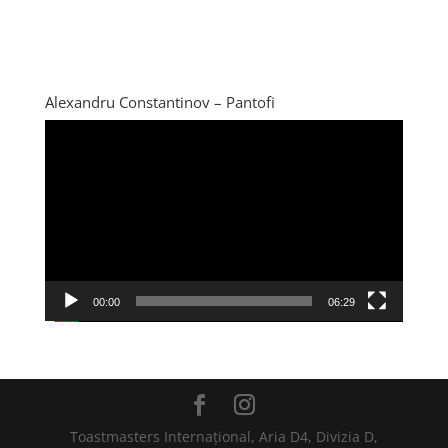
Alexandru Constantinov – Pantofi
Player
video
00:00
06:29
Toastmasters Internațional, Aria D4, Divizia D,