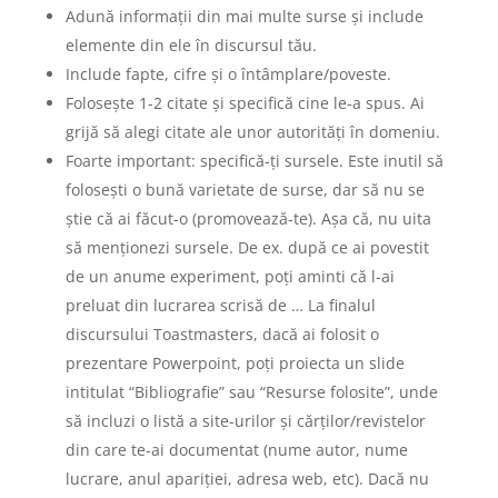
Adună informații din mai multe surse și include
elemente din ele în discursul tău.
Include fapte, cifre și o întâmplare/poveste.
Folosește 1-2 citate și specifică cine le-a spus. Ai
grijă să alegi citate ale unor autorități în domeniu.
Foarte important: specifică-ți sursele. Este inutil să
folosești o bună varietate de surse, dar să nu se
știe că ai făcut-o (promovează-te). Așa că, nu uita
să menționezi sursele. De ex. după ce ai povestit
de un anume experiment, poți aminti că l-ai
preluat din lucrarea scrisă de … La finalul
discursului Toastmasters, dacă ai folosit o
prezentare Powerpoint, poți proiecta un slide
intitulat “Bibliografie” sau “Resurse folosite”, unde
să incluzi o listă a site-urilor și cărților/revistelor
din care te-ai documentat (nume autor, nume
lucrare, anul apariției, adresa web, etc). Dacă nu